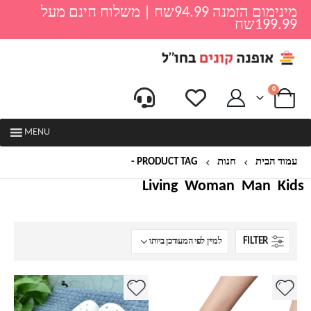
מינימום הזמנה 94.99שח | משלוח חינם מעל
199.99שח
0
MENU
עמוד הבית
חנות
PRODUCT TAG -
קרוקס
Living
Woman
Man
Kids
FILTER
למוצר
למוצר
זה
זה