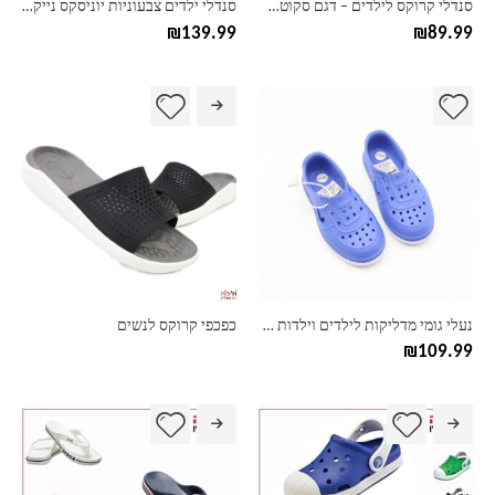
סנדלי קרוקס לילדים – דגם סקוטש מעולה ליום יום ולבריכה
סנדלי ילדים צבעוניות יוניסקס נייק NIKE
המוצר
המוצר
₪
139.99
₪
89.99
למוצר
זה
יש
מספר
סוגים.
ניתן
לבחור
את
האפשרויות
בעמוד
נעלי גומי מדליקות לילדים וילדות נייק NIKE
כפכפי קרוקס לנשים
המוצר
₪
109.99