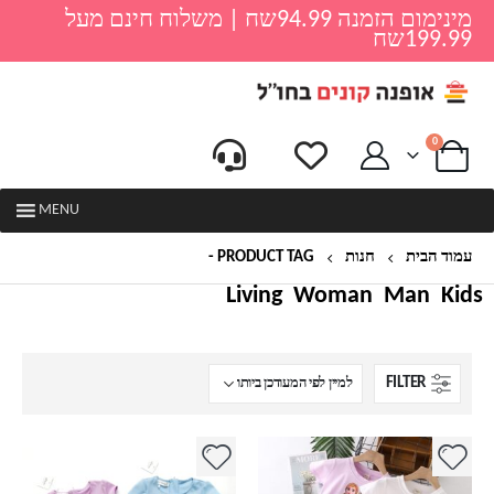
מינימום הזמנה 94.99שח | משלוח חינם מעל
199.99שח
0
MENU
עמוד הבית
חנות
PRODUCT TAG -
שמלה לילדה
Living
Woman
Man
Kids
FILTER
למוצר
למוצר
זה
זה