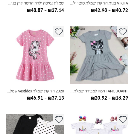
בעמוד
בעמוד
VIKITA בנות חד קרן שמלת טוטו ילדים נצנצים נצנצים Vestido בנות מסיבת יום הולדת שמלת ילדי שמלות קיץ בגדי ילדים
שמלת נסיכת ילדה חדשה קיץ בנות שמלה פרחונית חליפות מסיבת ילדים מתוקים פרפר תלבושות בגדי ילדים
המוצר
המוצר
טווח
טווח
₪
48.87
–
₪
37.14
₪
42.98
–
₪
40.72
מחירים:
מחירים:
עד
עד
למוצר
למוצר
זה
זה
יש
יש
מספר
מספר
סוגים.
סוגים.
ניתן
ניתן
לבחור
לבחור
את
את
האפשרויות
האפשרויות
בעמוד
בעמוד
TANGUOANT חמה למכירה שמלת ילדה חדשה קיץ הדפסת חתול אפור שמלת תינוקת בגדי ילדים שמלת ילדים שמלה 0-8 שנים
2020 חד קרן שמלת vestidos שמלות ילדים לילדות קיץ ילדה שמלת חלוק fille vestido roupas infantis menina ילדים תלבושות חדש
המוצר
המוצר
טווח
טווח
₪
46.91
–
₪
37.13
₪
20.92
–
₪
18.29
מחירים:
מחירים:
עד
עד
למוצר
למוצר
זה
זה
יש
יש