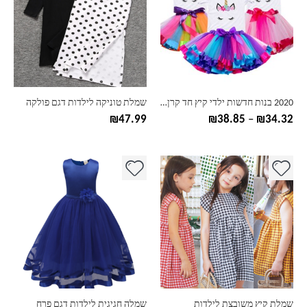
מספר
מספר
סוגים.
סוגים.
ניתן
ניתן
לבחור
לבחור
את
את
האפשרויות
האפשרויות
בעמוד
בעמוד
2020 בנות חדשות ילדי קיץ חד קרן טוטו שמלת ילדים נסיכת קשת Vestido בנות מסיבת יום הולדת שמלה תחפושת חד קרן מהודרת
שמלת טוניקה לילדות דגם פולקה
המוצר
המוצר
טווח
₪
47.99
₪
38.85
–
₪
34.32
מחירים:
עד
למוצר
למוצר
זה
זה
יש
יש
מספר
מספר
סוגים.
סוגים.
ניתן
ניתן
לבחור
לבחור
את
את
האפשרויות
האפשרויות
בעמוד
בעמוד
שמלת קיץ משובצת לילדות
שמלה חגיגית לילדות דגם פרח