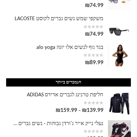
out of 5
0
₪
74.99
משקפי שמש נשים גברים לקוסט LACOSTE
out of 5
0
₪
74.99
בגד גוף לנשים אלו יוגה alo yoga
out of 5
0
₪
89.99
הנמכרים ביותר
חליפת טרנינג לגברים אדידס ADIDAS
out of 5
0
₪
159.99
₪
139.99
טווח
–
מחירים:
נעלי נייק אייר ג'ורדן גבוהות - נשים גברים NIKE AIR JORDAN
out of 5
0