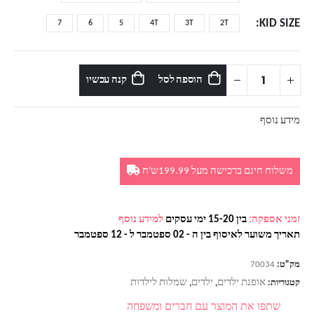
KID SIZE
7
6
5
4T
3T
2T
הוספה לסל
קנה עכשיו
מידע נוסף
משלוח חינם ברכישה מעל 199.99ש'ח
זמני אספקה:
בין 15-20 ימי עסקים
למידע נוסף
תאריך משוער לאיסוף בין ה - 02 ספטמבר ל - 12 ספטמבר
מק"ט:
70034
אופנת ילדים
ילדים
שמלות לילדות
קטגוריות:
,
,
שתפו את המוצר עם חברים ומשפחה