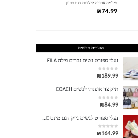
פיג'מה ארוכה לילדות דגם פפיון
כפכפי נוחות לילדי
₪
99.99
₪
74.99
מוצרים חדשים
נעלי ספורט נשים גברים פילה FILA
out of 5
0
₪
189.99
תיק צד אופנתי לנשים COACH
out of 5
0
₪
84.99
נעלי ספורט לנשים נייק דגם מינט NIKE
out of 5
0
₪
164.99