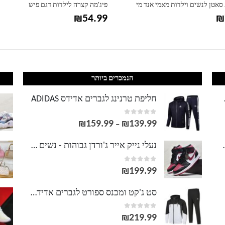
סאטן לנשים וילדות מאמי אנד מי
פיג'מה קצרה לילדות דגם פיש
₪
54.99
₪
הנמכרים ביותר
LACOS
חליפת טרנינג לגברים אדידס ADIDAS
out of 5
0
₪
159.99
₪
139.99
טווח
–
מחירים:
וסט LACOSTE
נעלי נייק אייר ג'ורדן גבוהות - נשים גברים NIKE AIR JORDAN
out of 5
0
עד
₪
199.99
סט ג'קט ומכנס ספורט לגברים אדידס ADIDAS
out of 5
0
₪
219.99