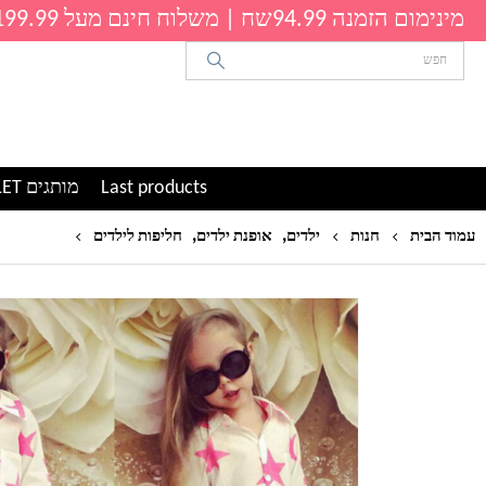
מינימום הזמנה 94.99שח | משלוח חינם מעל 199.99שח
Last products
מותגים OUTLET
,
,
חליפת ג'י
עמוד הבית
חנות
ילדים
אופנת ילדים
חליפות לילדים