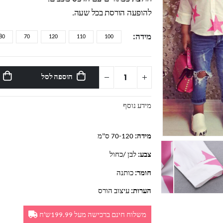
להופעה הורסת בכל שעה.
מידה
80
70
120
110
100
הוספה לסל
מידע נוסף
מידה:
70-120 ס"מ
צבע:
לבן /כחול
חומר:
כותנה
הערות:
עיצוב הורס
משלוח חינם ברכישה מעל 199.99ש'ח