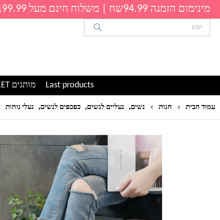
מינימום הזמנה 94.99שח | משלוח חינם מעל 199.99שח
Last products
מותגים OUTLET
,
,
,
עמוד הבית
חנות
נשים
נעליים לנשים
כפכפים לנשים
נעלי נוחות