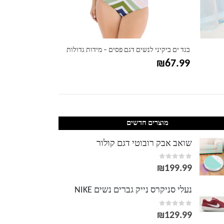
בגד ים ביקיני לנשים דגם פסים – מידות גדולות
בגד ים טנקיני לנשי
₪
67.99
₪
67.99
מוצרים חדשים
שואב אבק רובוטי דגם קולור
out of 5
0
₪
199.99
נעלי סניקרס נייק גברים נשים NIKE
out of 5
0
₪
129.99