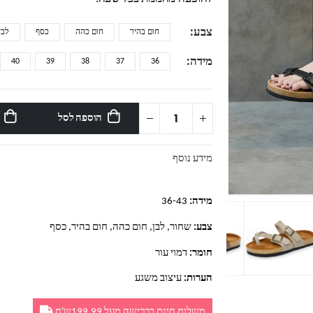
צבע
חום בהיר
חום כהה
כסף
לבן
מידה
40
39
38
37
36
הוספה לסל
מידע נוסף
מידה:
36-43
צבע:
שחור, לבן, חום כהה, חום בהיר, כסף
חומר:
דמוי עור
הערות:
עיצוב משגע
משלוח חינם ברכישה מעל 199.99ש'ח