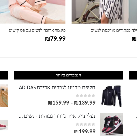
ילה כפתורים מודפסת לנשים
פיג'מה ארוכה לנשים עם פס קישוט
₪
79.99
₪
הנמכרים ביותר
LACOS
חליפת טרנינג לגברים אדידס ADIDAS
out of 5
0
₪
159.99
₪
139.99
טווח
–
מחירים:
וסט LACOSTE
נעלי נייק אייר ג'ורדן גבוהות - נשים גברים NIKE AIR JORDAN
out of 5
0
עד
₪
199.99