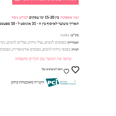
זמני אספקה:
בין 15-20 ימי עסקים
למידע נוסף
תאריך משוער לאיסוף בין ה - 31 אוגוסט ל - 10 ספטמבר
מק"ט:
31061
כפכפים לנשים
נעלי נוחות
נעליים לנשים
נשי
קטגוריות:
,
,
,
כפכפי נוחות לנשים
כפכפים אורטופדיות
כפכפים 
תגיות:
,
,
שתפו את המוצר עם חברים ומשפחה
הוסף למועדפים שלך
הקנייה מאובטחת בתקן