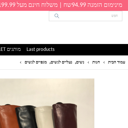
מינימום הזמנה 94.99שח | משלוח חינם מעל 199.99שח
Last products
מותגים OUTLET
,
,
מגפיים גב
עמוד הבית
חנות
נשים
נעליים לנשים
מגפיים לנשים