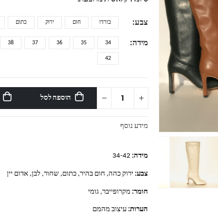
צבע
בורדו
חום
ירוק
כתום
מידה
38
37
36
35
34
42
הוספה לסל
מידע נוסף
מידה:
34-42
צבע:
ירוק כהה, חום בהיר, כתום, שחור, לבן, אדום יין
חומר:
מקרופייבר, גומי
הערות:
עיצוב מהמם