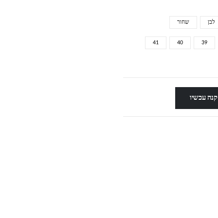
לבן
שחור
41
40
39
קנה עכשיו