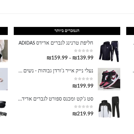
הנמכרים ביותר
LACOS
חליפת טרנינג לגברים אדידס ADIDAS
out of 5
0
₪
159.99
₪
139.99
טווח
–
מחירים:
וסט LACOSTE
נעלי נייק אייר ג'ורדן גבוהות - נשים גברים NIKE AIR JORDAN
out of 5
0
עד
₪
199.99
סט ג'קט ומכנס ספורט לגברים אדידס ADIDAS
out of 5
0
₪
219.99