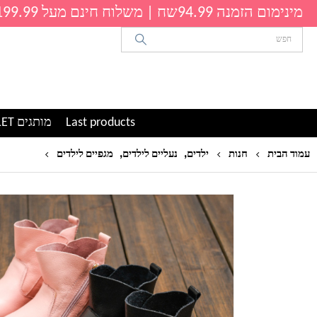
מינימום הזמנה 94.99שח | משלוח חינם מעל 199.99שח
Last products
מותגים OUTLET
,
,
מגפיים נ
עמוד הבית
חנות
ילדים
נעליים לילדים
מגפיים לילדים