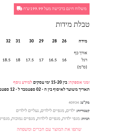
משלוח חינם ברכישה מעל 199.99ש'ח
טבלת מידות
מידה
26
28
29
30
31
32
אורך כף
רגל
16
16.5
17
17.5
18
18.5
(ס"מ)
זמני אספקה:
בין 15-20 ימי עסקים
למידע נוסף
תאריך משוער לאיסוף בין ה - 02 ספטמבר ל - 12 ספטמבר
מק"ט:
40934
ילדים
מגפיים לילדים
נעליים לילדים
קטגוריות:
,
,
מגפי ילדות
מגפיים לילדות
מגפיים נמוכות
מגפיים
תגיות:
,
,
,
שתפו את המוצר עם חברים ומשפחה