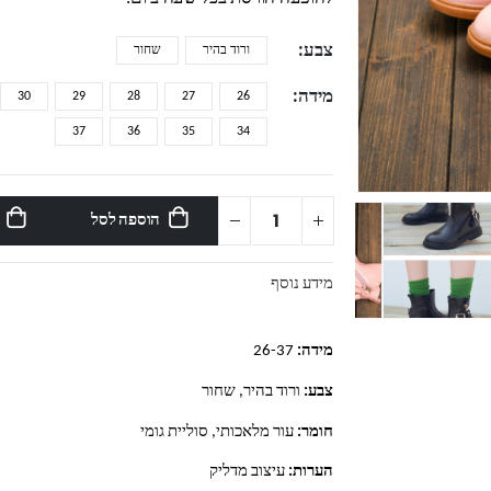
צבע
ורוד בהיר
שחור
מידה
30
29
28
27
26
37
36
35
34
הוספה לסל
מידע נוסף
מידה:
26-37
צבע:
ורוד בהיר, שחור
חומר:
עור מלאכותי, סוליית גומי
הערות:
עיצוב מדליק