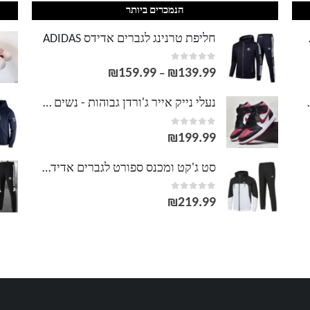
הנמכרים ביותר
LACOS
חליפת טרנינג לגברים אדידס ADIDAS
out of 5
0
₪
159.99
₪
139.99
טווח
–
מחירים:
וסט LACOSTE
נעלי נייק אייר ג'ורדן גבוהות - נשים גברים NIKE AIR JORDAN
out of 5
0
עד
₪
199.99
סט ג'קט ומכנס ספורט לגברים אדידס ADIDAS
out of 5
0
₪
219.99