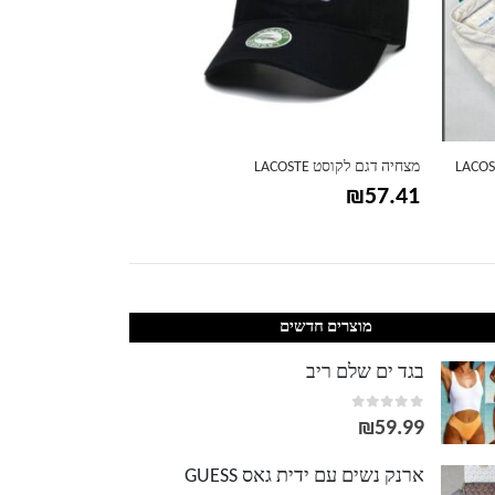
כובע מצחייה בשילוב לוגו לקוסט LACOSTE
חולצת פולו LACOSTE לגברים שרוולים קצרים
₪
109.99
₪
52.99
מוצרים חדשים
בגד ים שלם ריב
out of 5
0
₪
59.99
ארנק נשים עם ידית גאס GUESS