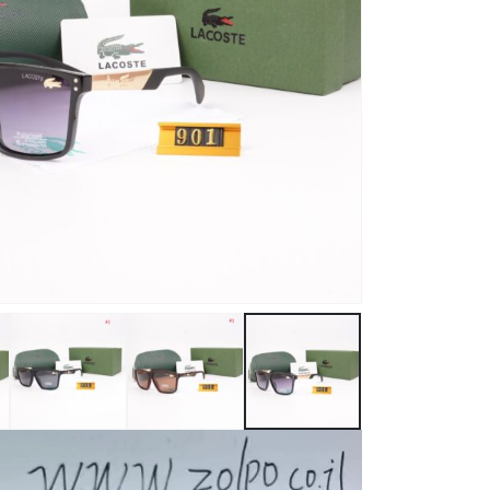
נגן
וידאו