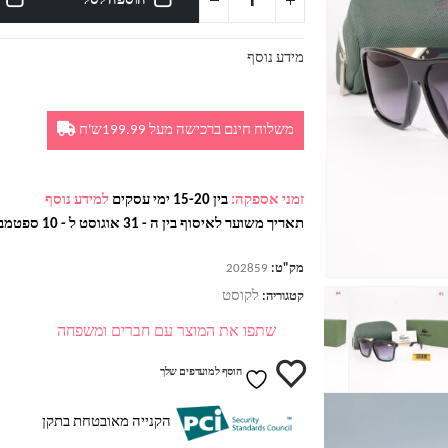
הוספה לסל
מידע נוסף
משלוח חינם ברכישה מעל 199.99ש'ח
זמני אספקה:
בין 15-20 ימי עסקים
למידע נוסף
תאריך משוער לאיסוף בין ה - 31 אוגוסט ל - 10 ספטמבר
מק"ט:
202859
לקוסט
קטגוריה:
שתפו את המוצר עם חברים ומשפחה
הוסף למועדפים שלך
הקנייה מאובטחת בתקן