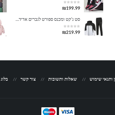
out of 5
0
עד
₪
199.99
סט ג'קט ומכנס ספורט לגברים אדידס ADIDAS
out of 5
0
₪
219.99
 ותנאי שימוש
שאלות ותשובות
צור קשר
בלוג