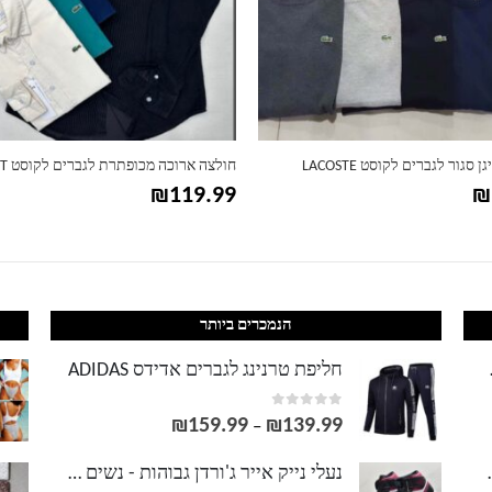
ה מכופתרת לגברים לקוסט LACOST
מצחיה דגם לקוסט LACOSTE
₪
57.41
₪
1
הנמכרים ביותר
LACOS
חליפת טרנינג לגברים אדידס ADIDAS
out of 5
0
₪
159.99
₪
139.99
טווח
–
מחירים:
וסט LACOSTE
נעלי נייק אייר ג'ורדן גבוהות - נשים גברים NIKE AIR JORDAN