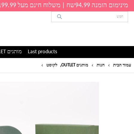
מינימום הזמנה 94.99שח | משלוח חינם מעל 199.99שח
Last products
מותגים OUTLET
,
משקפי שמש מרובעות לקו
עמוד הבית
חנות
מותגים OUTLET
לקוסט