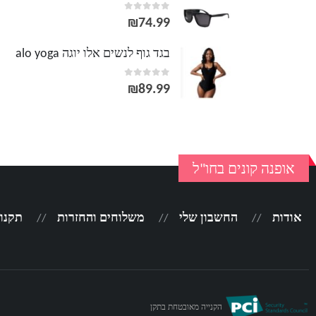
out of 5
0
₪
74.99
בגד גוף לנשים אלו יוגה alo yoga
out of 5
0
₪
89.99
אופנה קונים בחו"ל
אודות
החשבון שלי
משלוחים והחזרות
תקנון
הקנייה מאובטחת בתקן