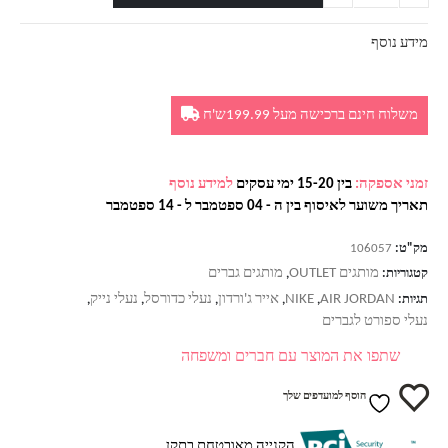
מידע נוסף
משלוח חינם ברכישה מעל 199.99ש'ח
זמני אספקה:
בין 15-20 ימי עסקים
למידע נוסף
תאריך משוער לאיסוף בין ה - 04 ספטמבר ל - 14 ספטמבר
מק"ט:
106057
מותגים OUTLET
מותגים גברים
קטגוריות:
,
AIR JORDAN
NIKE
אייר ג'ורדון
נעלי כדורסל
נעלי נייק
תגיות:
,
,
,
,
,
נעלי ספורט לגברים
שתפו את המוצר עם חברים ומשפחה
הוסף למועדפים שלך
הקנייה מאובטחת בתקן