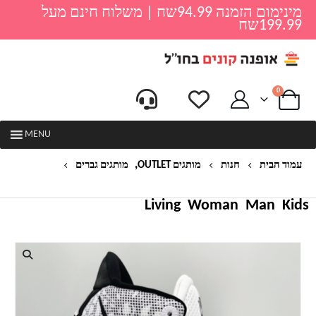
מינימום הזמנה 94.99שח | משלוח חינם מעל
199.99שח
0
MENU
,
עמוד הבית
חנות
מותגים OUTLET
מותגים גברים
נעלי נייק צבעוניות גברים
Living
Woman
Man
Kids