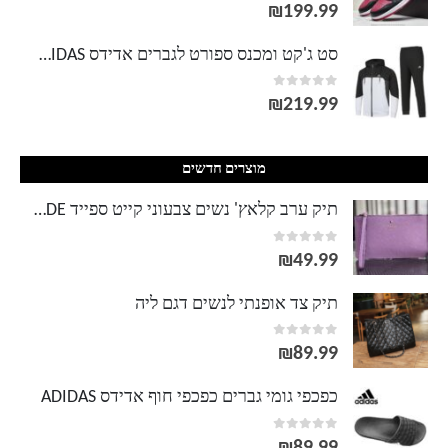
out of 5
0
עד
₪
199.99
סט ג'קט ומכנס ספורט לגברים אדידס ADIDAS
out of 5
0
₪
219.99
מוצרים חדשים
תיק ערב קלאץ' נשים צבעוני קייט ספייד KATE SPADE
out of 5
0
₪
49.99
תיק צד אופנתי לנשים דגם ליה
out of 5
0
₪
89.99
כפכפי גומי גברים כפכפי חוף אדידס ADIDAS
out of 5
0