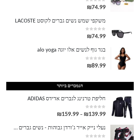
out of 5
0
₪
74.99
משקפי שמש נשים גברים לקוסט LACOSTE
out of 5
0
₪
74.99
בגד גוף לנשים אלו יוגה alo yoga
out of 5
0
₪
89.99
הנמכרים ביותר
חליפת טרנינג לגברים אדידס ADIDAS
out of 5
0
₪
159.99
₪
139.99
טווח
–
מחירים:
נעלי נייק אייר ג'ורדן גבוהות - נשים גברים NIKE AIR JORDAN