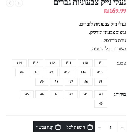
נעלי נייק צבעוניות גברים
₪
169.99
נעלי נייק צבעוניות לגברים.
עיצוב צבעוני ומדליק.
גזרת כדורסל.
משדרות כל הופעה.
צבע
#14
#13
#12
#11
#10
#1
#4
#3
#2
#17
#16
#15
#9
#8
#7
#6
#5
מידות
45
44
43
42
41
40
46
הוספה לסל
קנה עכשיו