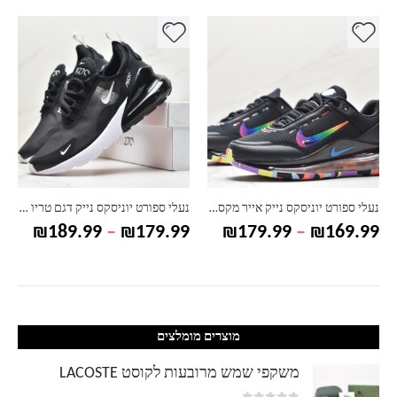
למוצר זה יש מספר סוגים. ניתן לבחור את האפשרויות בעמוד המוצר
למוצר זה יש מספר סוגים. ניתן לבחור את האפשרויות בעמוד המוצר
למ
נעלי ספורט יוניסקס נייק דגם טריו NIKE
סט חולצה ומכנס קצרים הדפס משולב לילדים נייק NIKE
וח
טווח
טווח
₪
89.99
–
₪
84.99
₪
189.99
–
₪
179.99
ירים:
מחירים:
מחירים:
עד
עד
מוצרים מומלצים
משקפי שמש מרובעות לקוסט LACOSTE