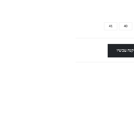
41
40
קנה עכשיו