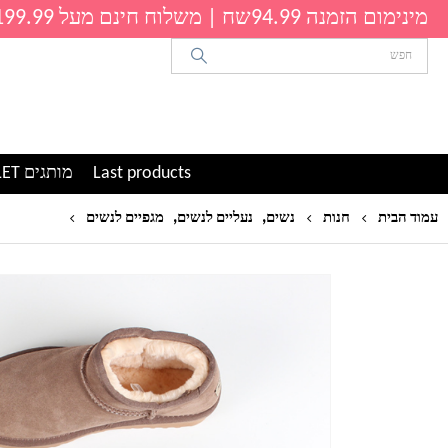
מינימום הזמנה 94.99שח | משלוח חינם מעל 199.99שח
Last products
מותגים OUTLET
,
,
נעלי פרוו
עמוד הבית
חנות
נשים
נעליים לנשים
מגפיים לנשים