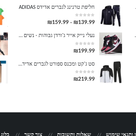
LACOS
חליפת טרנינג לגברים אדידס ADIDAS
out of 5
0
₪
159.99
₪
139.99
טווח
–
מחירים:
וסט LACOSTE
נעלי נייק אייר ג'ורדן גבוהות - נשים גברים NIKE AIR JORDAN
out of 5
0
עד
₪
199.99
סט ג'קט ומכנס ספורט לגברים אדידס ADIDAS
out of 5
0
₪
219.99
 ותנאי שימוש
שאלות ותשובות
צור קשר
בלוג