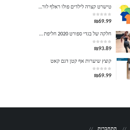
טישרט קצרה לילדים פולו ראלף לורן דגם קלאסיק
out of 5
0
₪
69.99
חלקה של בגדי ספורט 2020 חליפת ספורט כושר Push Up סט יוגה בגדי כושר בגדי אימון
out of 5
0
₪
93.89
קוצץ שיערות אף קטן דגם קאט
out of 5
0
₪
69.99
התחברות