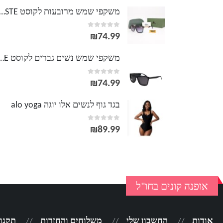
משקפי שמש מרובעות לקוסט TE
out of 5
0
₪
74.99
משקפי שמש נשים גברים לק
out of 5
0
₪
74.99
בגד גוף לנשים אלו יוגה alo yoga
out of 5
0
₪
89.99
אופנה קונים בחו"ל
אודות
החשבון שלי
משלוחים והחזרות
תקנון