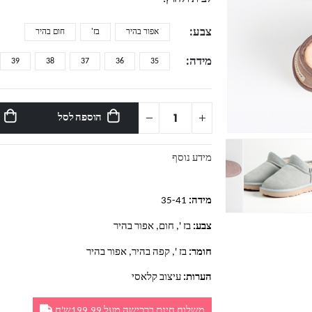
צבע
אפור בהיר
בז'
חום בהיר
מידה
39
38
37
36
35
הוספה לסל
מידע נוסף
מידה:
35-41
צבע:
בז ', חום, אפור בהיר
חומר:
בז ', קפה בהיר, אפור בהיר
הערות:
עיצוב קלאסי
משלוח חינם ברכישה מעל 199.99ש'ח