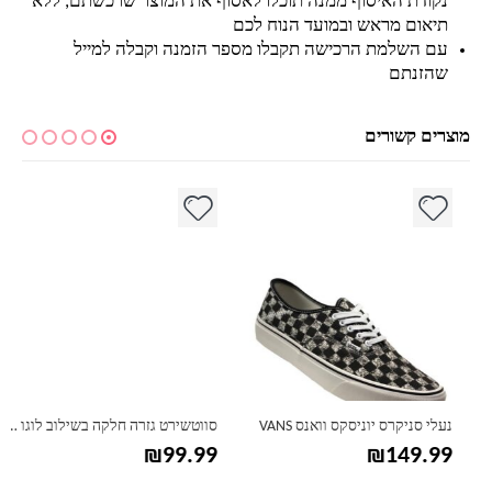
נקודת האיסוף ממנה תוכלו לאסוף את המוצר שרכשתם, ללא
תיאום מראש ובמועד הנוח לכם
עם השלמת הרכישה תקבלו מספר הזמנה וקבלה למייל
שהזנתם
מוצרים קשורים
למוצר זה יש מספר סוגים. ניתן לבחור את האפשרויות בעמוד המוצר
למוצר זה יש מספר סוגים. ניתן לבחור את האפשרויות בעמוד המוצר
למ
נעלי סניקרס יוניסקס וואנס VANS
סווטשירט גזרה חלקה בשילוב לוגו קלווין קליין Calvin Klein
₪
99.99
₪
149.99