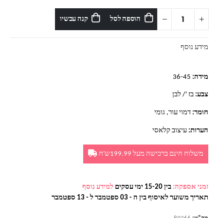
הוספה לסל
קנה עכשיו
מידע נוסף
מידה:
36-45
צבע:
בז '/ לבן
חומר:
דמוי עור, גומי
הערות:
עיצוב קלאסי
משלוח חינם ברכישה מעל 199.99ש'ח
זמני אספקה:
בין 15-20 ימי עסקים
למידע נוסף
תאריך משוער לאיסוף בין ה - 03 ספטמבר ל - 13 ספטמבר