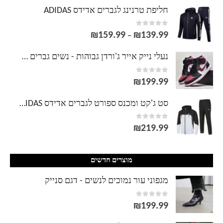
חליפת טרנינג לגברים אדידס ADIDAS
out of 5
0
₪
159.99
₪
139.99
טווח
–
מחירים:
נעלי נייק אייר ג'ורדן גבוהות - נשים גברים NIKE AIR JORDAN
out of 5
0
עד
₪
199.99
סט ג'קט ומכנס ספורט לגברים אדידס ADIDAS
out of 5
0
₪
219.99
מוצרים חדשים
מגפוני עור נמוכים לנשים - דגם סנייק
out of 5
0
₪
199.99