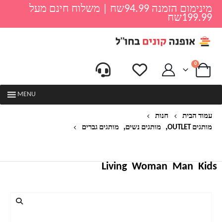
מינימום הזמנה 94.99שח | משלוח חינם מעל
199.99שח
0
MENU
עמוד הבית
חנות
,
,
מותגים OUTLET
מותגים נשים
מותגים גברים
נעלי ריצה יוניסקס דגם סנד ניו באלאנס NEW
BALANCE
Living
Woman
Man
Kids