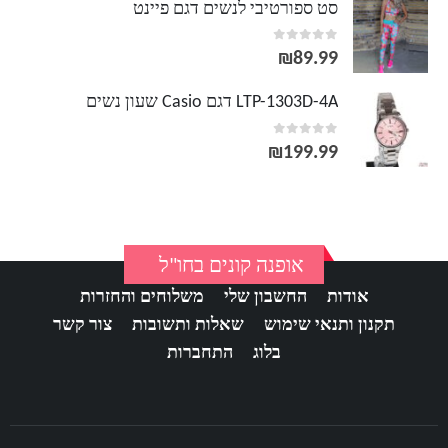
סט ספורטיבי לנשים דגם פיינט
out of 5
0
₪
89.99
LTP-1303D-4A דגם Casio שעון נשים
out of 5
0
₪
199.99
אופנה קונים בחו"ל
אודות
החשבון שלי
משלוחים והחזרות
תקנון ותנאי שימוש
שאלות ותשובות
צור קשר
בלוג
התחברות