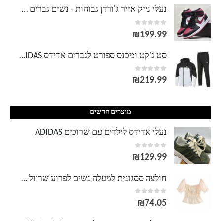
מחירים:
נעלי נייק אייר ג'ורדן גבוהות - נשים גברים NIKE AIR JORDAN
out of 5
0
עד
₪
199.99
סט ג'קט ומכנס ספורט לגברים אדידס ADIDAS
out of 5
0
₪
219.99
מוצרים חדשים
נעלי אדידס לילדים עם שרוכים ADIDAS
out of 5
0
₪
129.99
חולצה ססגונית למעלה נשים לפרוע שרוול קצר חולצות קצוצות חולצות צווארון מרובע גבירותיי קיץ קפלים חולצה Blusas
out of 5
0
₪
74.05