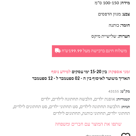
מידה:
100-150 ס"מ
צבע:
מגוון הדפסים
חומר:
כותנה
הערות:
שלישיית מיקס
משלוח חינם ברכישה מעל 199.99ש'ח
זמני אספקה:
בין 15-20 ימי עסקים
למידע נוסף
תאריך משוער לאיסוף בין ה - 02 ספטמבר ל - 12 ספטמבר
מק"ט:
43155
אופנת ילדים
הלבשה תחתונה לילדים
ילדים
קטגוריות:
,
,
הלבשה תחתונה לילדים
סט תחתוני ילדים
סט תחתונים לילדים
תגיות:
,
,
,
תחתוני ילדים
תחתוני כותנה
תחתונים לילדים
,
,
שתפו את המוצר עם חברים ומשפחה