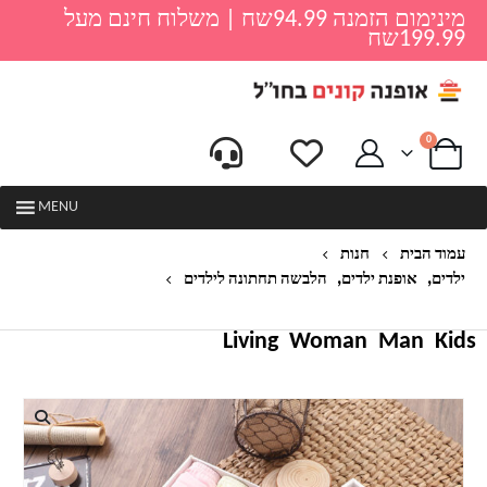
מינימום הזמנה 94.99שח | משלוח חינם מעל
199.99שח
0
MENU
עמוד הבית
חנות
,
,
ילדים
אופנת ילדים
הלבשה תחתונה לילדים
סט 3 תחתונים לילדות דגם נומי
Living
Woman
Man
Kids