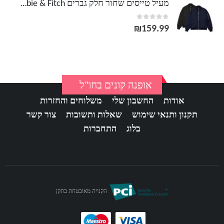
מעיל טייסים שחור חלק גברים Abercrombie & Fitch
out of 5
0
₪
159.99
אופנה קונים בחו"ל
אודות
החשבון שלי
משלוחים והחזרות
תקנון ותנאי שימוש
שאלות ותשובות
צור קשר
בלוג
התחברות
הקנייה מאובטחת בתקן