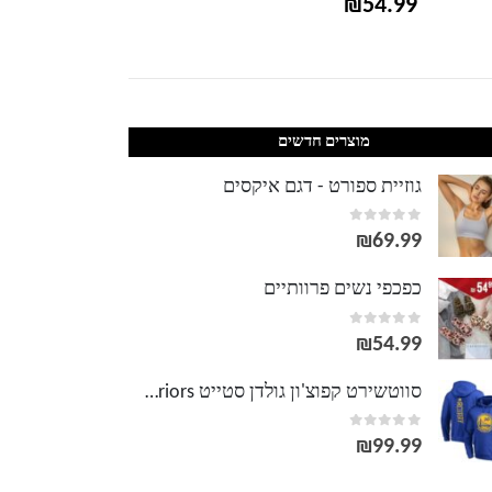
₪
79.99
₪
54.99
מוצרים חדשים
גוזיית ספורט - דגם איקסים
out of 5
0
₪
69.99
כפכפי נשים פרוותיים
out of 5
0
₪
54.99
סווטשירט קפוצ'ון גולדן סטייט NBA Golden State Warriors
out of 5
0
₪
99.99