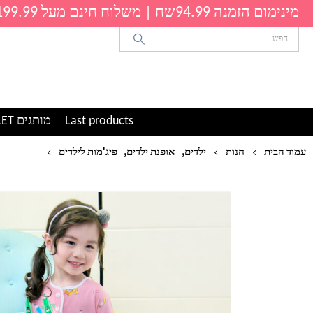
מינימום הזמנה 94.99שח | משלוח חינם מעל 199.99שח
Last products
מותגים OUTLET
,
,
פיג'מה אר
עמוד הבית
חנות
ילדים
אופנת ילדים
פיג'מות לילדים