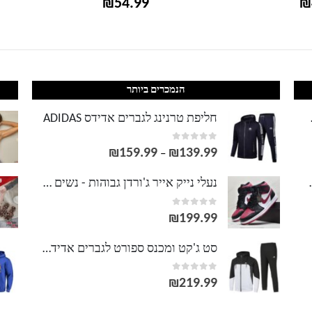
₪
54.99
₪
הנמכרים ביותר
LACOS
חליפת טרנינג לגברים אדידס ADIDAS
out of 5
0
₪
159.99
₪
139.99
טווח
–
מחירים:
וסט LACOSTE
נעלי נייק אייר ג'ורדן גבוהות - נשים גברים NIKE AIR JORDAN
out of 5
0
עד
₪
199.99
סט ג'קט ומכנס ספורט לגברים אדידס ADIDAS
out of 5
0
₪
219.99