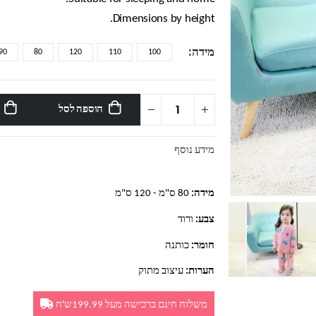
Dimensions by height.
מידה
90
80
120
110
100
הוספה לסל
מידע נוסף
מידה:
80 ס"מ - 120 ס"מ
צבע:
ורוד
חומר:
כותנה
הערות:
עיצוב מתוק
משלוח חינם ברכישה מעל 199.99ש'ח