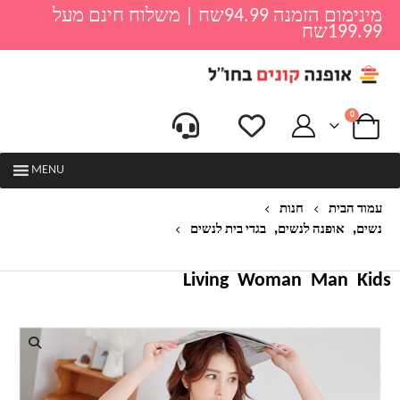
מינימום הזמנה 94.99שח | משלוח חינם מעל
199.99שח
0
MENU
עמוד הבית
חנות
,
,
נשים
אופנה לנשים
בגדי בית לנשים
פיג'מה קצרה לנשים דגם מודפס
Living
Woman
Man
Kids