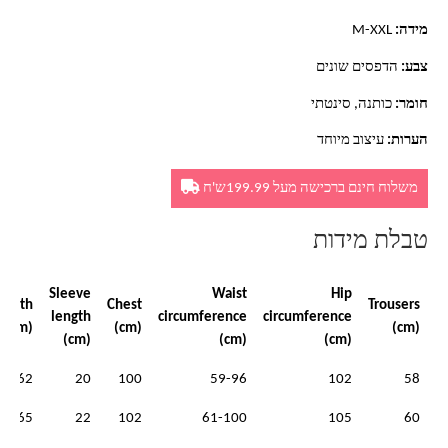
מידה:
M-XXL
צבע:
הדפסים שונים
חומר:
כותנה, סינטתי
הערות:
עיצוב מיוחד
משלוח חינם ברכישה מעל 199.99ש'ח
טבלת מידות
Sleeve
Waist
Hip
ength
Chest
Trousers
length
circumference
circumference
(cm)
(cm)
(cm)
(cm)
(cm)
(cm)
62
20
100
59-96
102
58
65
22
102
61-100
105
60