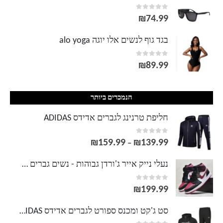
out of 5
0
₪
74.99
בגד גוף לנשים אלו יוגה alo yoga
out of 5
0
₪
89.99
הנמכרים ביותר
חליפת טרנינג לגברים אדידס ADIDAS
out of 5
0
₪
159.99
₪
139.99
טווח
–
מחירים:
נעלי נייק אייר ג'ורדן גבוהות - נשים גברים NIKE AIR JORDAN
out of 5
0
עד
₪
199.99
סט ג'קט ומכנס ספורט לגברים אדידס ADIDAS