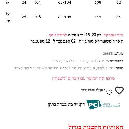
67
24
104
65-104
108
62
sixty
26
108
69-108
112
64
nine
זמני אספקה:
בין 15-20 ימי עסקים
למידע נוסף
תאריך משוער לאיסוף בין ה - 02 ספטמבר ל - 12 ספטמבר
מק"ט:
26655
אופנה לנשים
בגדי בית לנשים
נשים
קטגוריות:
,
,
סט פיג'מה
פיג'מה
פיג'מה לנשים
פיג'מה לשינה
פיג'מה קצרה
תגיות:
,
,
,
,
שתפו את המוצר עם חברים ומשפחה
הוסף למועדפים שלך
הקנייה מאובטחת בתקן
האותיות הקטנות בגדול