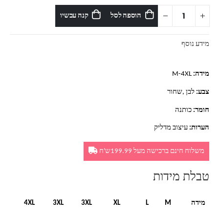
הוספה לסל
קנה עכשיו
מידע נוסף
מידה:
M-4XL
צבע:
לבן ,שחור
חומר:
כותנה
הערות:
עיצוב מדליק
משלוח חינם ברכישה מעל 199.99ש'ח
טבלת מידות
מידה
M
L
XL
3XL
3XL
4XL