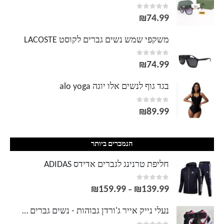
out of 5
0
₪
74.99
משקפי שמש נשים גברים לקוסט LACOSTE
out of 5
0
₪
74.99
בגד גוף לנשים אלו יוגה alo yoga
out of 5
0
₪
89.99
הנמכרים ביותר
חליפת טרנינג לגברים אדידס ADIDAS
out of 5
0
₪
159.99
₪
139.99
טווח
–
מחירים:
נעלי נייק אייר ג'ורדן גבוהות - נשים גברים NIKE AIR JORDAN