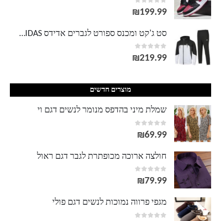
out of 5
0
עד
₪
199.99
סט ג'קט ומכנס ספורט לגברים אדידס ADIDAS
out of 5
0
₪
219.99
מוצרים חדשים
שמלת מיני בהדפס מנומר לנשים דגם וי
out of 5
0
₪
69.99
חולצה ארוכה מכופתרת לגבר דגם ראול
out of 5
0
₪
79.99
מגפי פרווה נמוכות לנשים דגם פולי