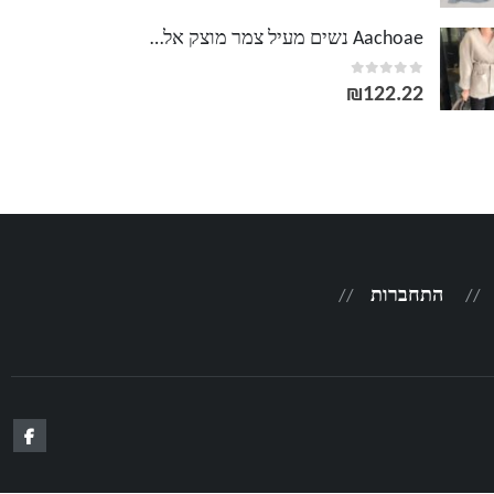
מחירים:
Aachoae נשים מעיל צמר מוצק אלגנטי V צווארון תחבושת נקבה עטלף שרוול ארוך מעיל כיס רופף הלבשה עליונה
out of 5
0
עד
₪
122.22
התחברות