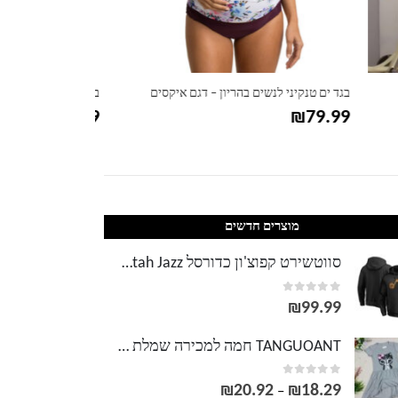
ם
בגד ים שלם לנשים דגם פיינט – מידות גדולות
בגד ים ביקיני לנש
₪
64.99
₪
67.99
מוצרים חדשים
סווטשירט קפוצ'ון כדורסל NBA Utah Jazz
out of 5
0
₪
99.99
TANGUOANT חמה למכירה שמלת ילדה חדשה קיץ הדפסת חתול אפור שמלת תינוקת בגדי ילדים שמלת ילדים שמלה 0-8 שנים
out of 5
0
₪
20.92
₪
18.29
טווח
–