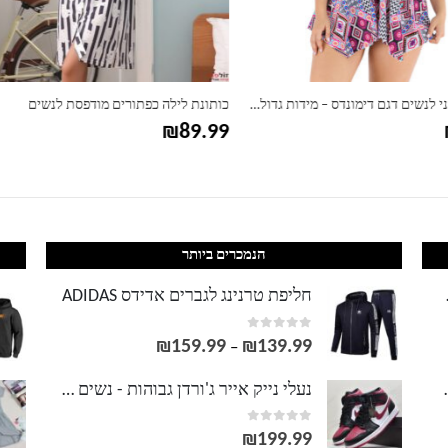
ילה כפתורים מודפסת לנשים
בגד ים טנקיני לנשים בהריון – דגם איקסי
₪
79.99
₪
הנמכרים ביותר
LACOS
חליפת טרנינג לגברים אדידס ADIDAS
out of 5
0
₪
159.99
₪
139.99
טווח
–
מחירים:
וסט LACOSTE
נעלי נייק אייר ג'ורדן גבוהות - נשים גברים NIKE AIR JORDAN
out of 5
0
עד
₪
199.99