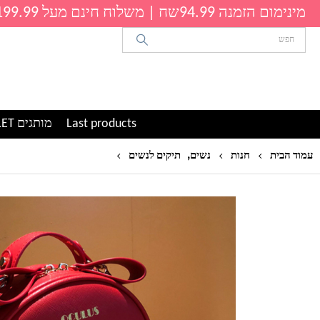
מינימום הזמנה 94.99שח | משלוח חינם מעל 199.99שח
Last products
מותגים OUTLET
,
תיק צד קטן לנשים דגם ק
עמוד הבית
חנות
נשים
תיקים לנשים