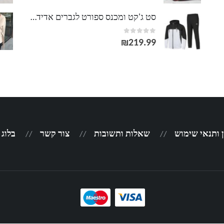
סט ג'קט ומכנס ספורט לגברים אדידס ADIDAS
out of 5
0
₪
219.99
 ותנאי שימוש
שאלות ותשובות
צור קשר
בלוג