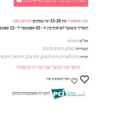
משלוח חינם ברכישה מעל 199.99ש'ח
זמני אספקה:
בין 15-20 ימי עסקים
למידע נוסף
תאריך משוער לאיסוף בין ה - 02 ספטמבר ל - 12 ספטמבר
מק"ט:
42743
נשים
תיקים לנשים
קטגוריות:
,
תיק לנערות
תיק לנשים
תיק ערב
תיק צד
תיק צד 
תגיות:
,
,
,
,
שתפו את המוצר עם חברים ומשפחה
הוסף למועדפים שלך
הקנייה מאובטחת בתקן