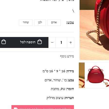
\
צבע
אדום
לבן
שחור
הוספה לסל
מידע נוסף
מידה:
16 * 9 * 16 ס"מ
צבע:
בז ', שחור, אדום
חומר:
PU, מתכת
הערות:
עיצוב מדליק