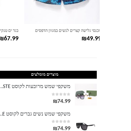
ון הדפסים
בגד ים טנקיני לנשים דגם דימונדס – מידות גדולות
כותונת ל
89.99
₪
67.99
מוצרים מומלצים
משקפי שמש מרובעות לקוסט TE
out of 5
0
₪
74.99
משקפי שמש נשים גברים לק
out of 5
0
₪
74.99