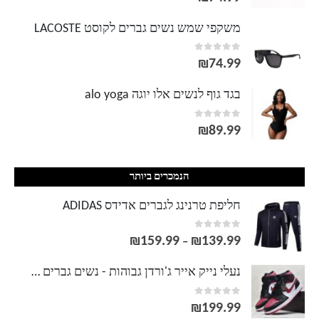
משקפי שמש נשים גברים לקוסט LACOSTE
out of 5
0
₪
74.99
בגד גוף לנשים אלו יוגה alo yoga
out of 5
0
₪
89.99
הנמכרים ביותר
חליפת טרנינג לגברים אדידס ADIDAS
out of 5
0
₪
159.99
₪
139.99
טווח
–
מחירים:
נעלי נייק אייר ג'ורדן גבוהות - נשים גברים NIKE AIR JORDAN
out of 5
0
עד
₪
199.99