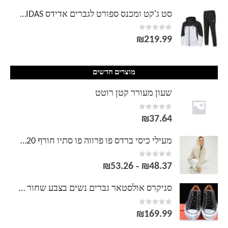
סט ג'קט ומכנס ספורט לגברים אדידס ADIDAS
out of 5
0
₪
219.99
מוצרים חדשים
שעון מעורר קטן רוטט
out of 5
0
₪
37.64
מעילי כיסי ברדס פו פרווה פו סתיו חורף 2020 מזדמן שרוול ארוך מעיל טדי צמר רוכסן להאריך ימים יותר
out of 5
0
₪
53.26
₪
48.37
טווח
–
מחירים:
סניקרס אולסטאר גברים נשים בצבע שחור Converse
out of 5
0
עד
₪
169.99