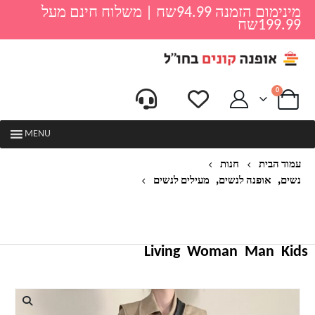
מינימום הזמנה 94.99שח | משלוח חינם מעל
199.99שח
0
MENU
עמוד הבית
חנות
,
,
נשים
אופנה לנשים
מעילים לנשים
מעיל גשם מקרית 2020 מעיל רוח ארוך נשים קוריאניות
מעיל חזה יחיד עם חגורה כיסים שרוול ארוך מוצק
הלבשה עליונה
Living
Woman
Man
Kids