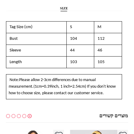
Tag Size (cm)
S
M
Bust
104
112
Sleeve
44
46
Length
103
105
Note:Please allow 2-3cm differences due to manual
measurement.(1cm=0.39inch, 1 inch=2.54cm) If you don't know
how to choose size, please contact our customer service.
מוצרים קשורים
למוצר זה יש מספר סוגים. ניתן לבחור את האפשרויות בעמוד המוצר
למוצר זה יש מספר סוגים. ניתן לבחור את האפשרויות בעמוד המוצר
למ