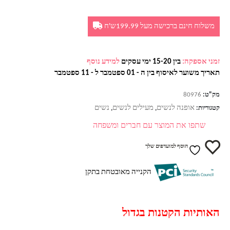
משלוח חינם ברכישה מעל 199.99ש'ח
זמני אספקה:
בין 15-20 ימי עסקים
למידע נוסף
תאריך משוער לאיסוף בין ה - 01 ספטמבר ל - 11 ספטמבר
מק"ט:
80976
אופנה לנשים
מעילים לנשים
נשים
קטגוריות:
,
,
שתפו את המוצר עם חברים ומשפחה
הוסף למועדפים שלך
הקנייה מאובטחת בתקן
האותיות הקטנות בגדול