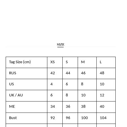
Tag Size (cm)
XS
S
M
L
RUS
42
44
46
48
US
4
6
8
10
UK / AU
6
8
10
12
ME
34
36
38
40
Bust
92
96
100
104