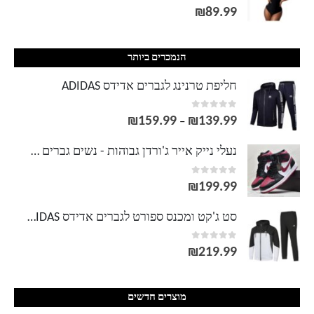
out of 5
0
₪
89.99
הנמכרים ביותר
חליפת טרנינג לגברים אדידס ADIDAS
out of 5
0
₪
159.99
₪
139.99
טווח
–
מחירים:
נעלי נייק אייר ג'ורדן גבוהות - נשים גברים NIKE AIR JORDAN
out of 5
0
עד
₪
199.99
סט ג'קט ומכנס ספורט לגברים אדידס ADIDAS
out of 5
0
₪
219.99
מוצרים חדשים