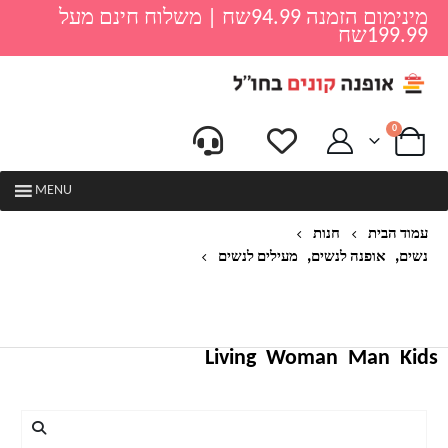
מינימום הזמנה 94.99שח | משלוח חינם מעל
199.99שח
0
MENU
עמוד הבית
חנות
,
,
נשים
אופנה לנשים
מעילים לנשים
AACHOAE מעיל ג 'ינס כחול אופנה כותנה רחוב כותנה
כיסי שרוול ארוך מעיל צווארון צווארון רופף מעילי ג'ינס
מזדמנים
Living
Woman
Man
Kids