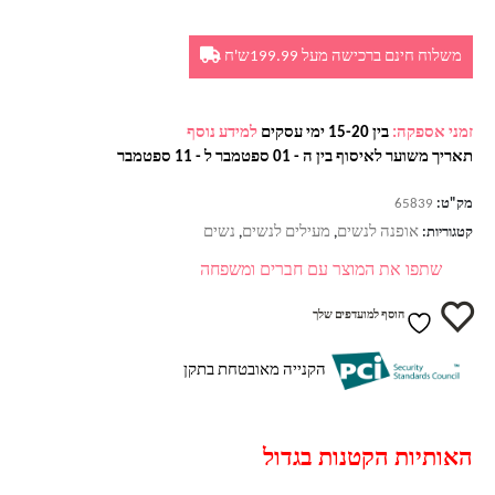
משלוח חינם ברכישה מעל 199.99ש'ח
זמני אספקה:
בין 15-20 ימי עסקים
למידע נוסף
תאריך משוער לאיסוף בין ה - 01 ספטמבר ל - 11 ספטמבר
מק"ט:
65839
אופנה לנשים
מעילים לנשים
נשים
קטגוריות:
,
,
שתפו את המוצר עם חברים ומשפחה
הוסף למועדפים שלך
הקנייה מאובטחת בתקן
האותיות הקטנות בגדול