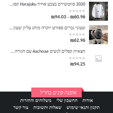
2020 סווטשירט בצבע אחיד Harajuku קפוצ 'ונים סתיו אביב קפוצ' ון מזדמן קפוצ 'ון כותנה סווטשירטים בגדי Streetwear
out of 5
0
₪
94.03
₪
60.96
טווח
–
מחירים:
שעוני גברים ספורט יוקרה מותג עליון שעון קוורץ צבאי גברים עמיד למים S הלם זכר שעון relogio masculino 2020
out of 5
0
עד
₪
62.96
חצאית קפלים לנשים Aachoae עם חגורה מותן גבוהה אלגנטי וינטג 'אונליין Midi חצאיות נקבה 2020
out of 5
0
₪
94.25
אופנה קונים בחו"ל
אודות
החשבון שלי
משלוחים והחזרות
תקנון ותנאי שימוש
שאלות ותשובות
צור קשר