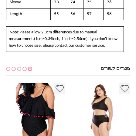
Sleeve
73
74
75
76
Length
55
56
57
58
Note:Please allow 2-3cm differences due to manual
measurement.(1cm=0.39inch, 1 inch=2.54cm) If you don't know
how to choose size, please contact our customer service.
מוצרים קשורים
למוצר זה יש מספר סוגים. ניתן לבחור את האפשרויות בעמוד המוצר
למוצר זה יש מספר סוגים. ניתן לבחור את האפשרויות בעמוד המוצר
למ