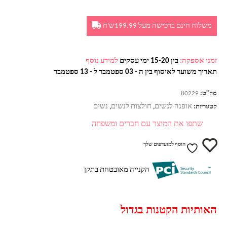
משלוח חינם ברכישה מעל 199.99ש'ח
זמני אספקה:
בין 15-20 ימי עסקים
למידע נוסף
תאריך משוער לאיסוף בין ה - 03 ספטמבר ל - 13 ספטמבר
מק"ט:
80229
אופנה לנשים
חולצות לנשים
נשים
קטגוריות:
,
,
שתפו את המוצר עם חברים ומשפחה
הוסף למועדפים שלך
הקנייה מאובטחת בתקן
האותיות הקטנות בגדול