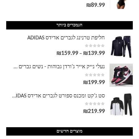
out of 5
0
₪
89.99
הנמכרים ביותר
חליפת טרנינג לגברים אדידס ADIDAS
out of 5
0
₪
159.99
₪
139.99
טווח
–
מחירים:
נעלי נייק אייר ג'ורדן גבוהות - נשים גברים NIKE AIR JORDAN
out of 5
0
עד
₪
199.99
סט ג'קט ומכנס ספורט לגברים אדידס ADIDAS
out of 5
0
₪
219.99
מוצרים חדשים