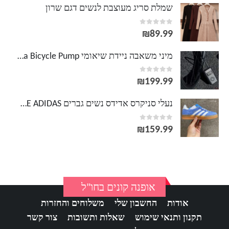
שמלת סריג מעוצבת לנשים דגם שרון
out of 5
0
₪
89.99
מיני משאבה ניידת שיאומי Xiaomi Mijia Bicycle Pump
out of 5
0
₪
199.99
נעלי סניקרס אדידס נשים גברים GAZELLE ADIDAS
out of 5
0
₪
159.99
אופנה קונים בחו"ל
אודות
החשבון שלי
משלוחים והחזרות
תקנון ותנאי שימוש
שאלות ותשובות
צור קשר