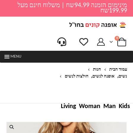
מינימום הזמנה 94.99שח | משלוח חינם מעל
199.99שח
0
MENU
עמוד הבית
חנות
,
,
נשים
אופנה לנשים
חולצות לנשים
חולצות נשים שרוול ארוך צווארון שיפון חולצת שיפון
חולצת משרד הדפסת זברה חולצות מזדמנים בתוספת
גודל CHEMISIER FEMME
Living
Woman
Man
Kids