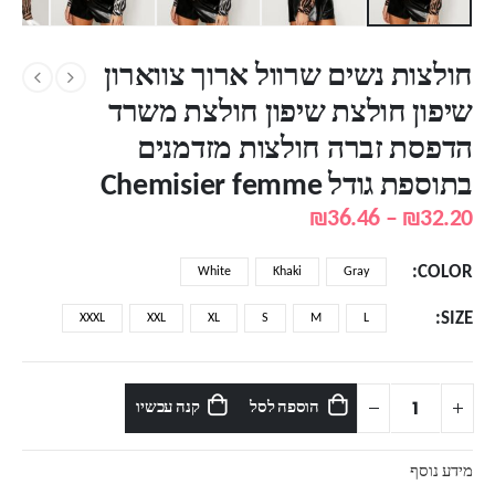
חולצות נשים שרוול ארוך צווארון
שיפון חולצת שיפון חולצת משרד
הדפסת זברה חולצות מזדמנים
בתוספת גודל Chemisier femme
טווח
₪
36.46
–
₪
32.20
מחירים:
COLOR
White
Khaki
Gray
עד
SIZE
XXXL
XXL
XL
S
M
L
הוספה לסל
קנה עכשיו
מידע נוסף