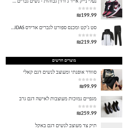
נעלי נייק אייר ג'ורדן גבוהות - נשים גברים NIKE AIR JORDAN
out of 5
0
עד
₪
199.99
סט ג'קט ומכנס ספורט לגברים אדידס ADIDAS
out of 5
0
₪
219.99
מוצרים חדשים
סוודר אופנתי ומעוצב לנשים דגם קאלי
out of 5
0
₪
99.99
מגפיים נמוכות מעוצבות לאישה דגם גרב
out of 5
0
₪
259.99
תיק צד מעוצב לנשים דגם באקל