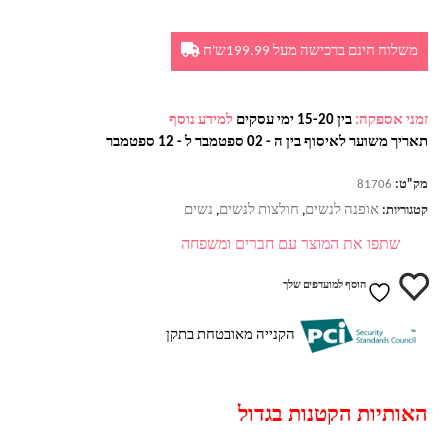
משלוח חינם ברכישה מעל 199.99ש'ח
זמני אספקה:
בין 15-20 ימי עסקים
למידע נוסף
תאריך משוער לאיסוף בין ה - 02 ספטמבר ל - 12 ספטמבר
מק"ט:
81706
אופנה לנשים
חולצות לנשים
נשים
קטגוריות:
,
,
שתפו את המוצר עם חברים ומשפחה
הוסף למועדפים שלך
הקנייה מאובטחת בתקן
האותיות הקטנות בגדול