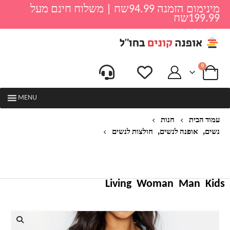
מינימום הזמנה 94.99שח | משלוח חינם מעל
199.99שח
0
MENU
עמוד הבית
חנות
,
,
נשים
אופנה לנשים
חולצות לנשים
חולצות נשים חולצה חולצה מנומרת סקסית שרוול ארוך
חולצת משרד 2020 אופנה סתיו חולצות וינטג 'מזדמנים
CHEMISIER FEMME
Living
Woman
Man
Kids