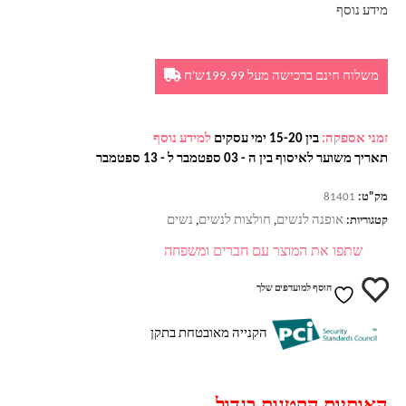
מידע נוסף
משלוח חינם ברכישה מעל 199.99ש'ח
זמני אספקה:
בין 15-20 ימי עסקים
למידע נוסף
תאריך משוער לאיסוף בין ה - 03 ספטמבר ל - 13 ספטמבר
מק"ט:
81401
אופנה לנשים
חולצות לנשים
נשים
קטגוריות:
,
,
שתפו את המוצר עם חברים ומשפחה
הוסף למועדפים שלך
הקנייה מאובטחת בתקן