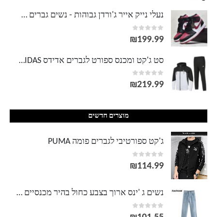
מחירים:
נעלי נייק אייר ג'ורדן גבוהות - נשים גברים NIKE AIR JORDAN
out of 5
0
עד
₪
199.99
סט ג'קט ומכנס ספורט לגברים אדידס ADIDAS
out of 5
0
₪
219.99
מוצרים חדשים
ג'קט ספורטיבי לגברים פומה PUMA
out of 5
0
₪
114.99
נשים ג 'ינס ארוך בצבע כחול בהיר מכנסיים ג' ינס רחבים קצה גולמי כפתור ליידי כפתור לטוס ישר מזדמן אמא ג 'ינס Pantalones
out of 5
0