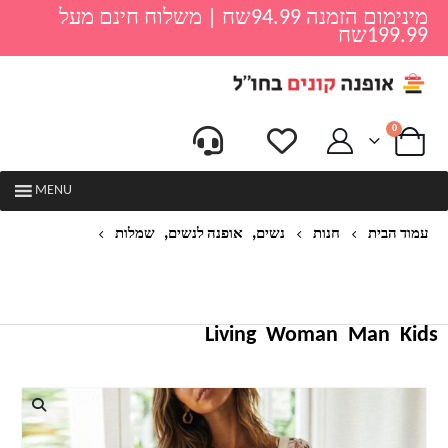
מינימום הזמנה 94.99שח | משלוח חינם מעל
199.99שח
0
MENU
,
,
עמוד הבית
חנות
נשים
אופנה לנשים
שמלות
AACHOAE נשים הדפסת פרחוניות שמלה אלגנטית
התלקחות שרוול קצר מקרית קו שמלות ליידי מיני שמלת
חוף שמלת קיץ VESTIDOS
Living
Woman
Man
Kids