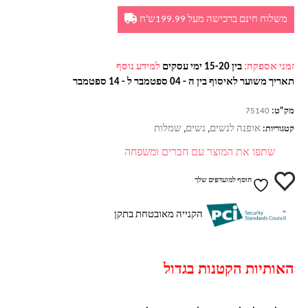
משלוח חינם ברכישה מעל 199.99ש'ח
זמני אספקה:
בין 15-20 ימי עסקים
למידע נוסף
תאריך משוער לאיסוף בין ה - 04 ספטמבר ל - 14 ספטמבר
מק"ט:
75140
אופנה לנשים
נשים
שמלות
קטגוריות:
,
,
שתפו את המוצר עם חברים ומשפחה
הוסף למועדפים שלך
הקנייה מאובטחת בתקן
האותיות הקטנות בגדול