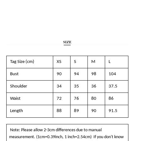
Tag Size (cm)
XS
S
M
L
Bust
90
94
98
104
Shoulder
34
35
36
37.5
Waist
72
76
80
86
Length
88
89
90
91.5
Note: Please allow 2-3cm differences due to manual
measurement. (1cm=0.39inch, 1 inch=2.54cm) If you don't know