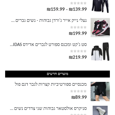
out of 5
0
₪
159.99
₪
139.99
טווח
–
מחירים:
נעלי נייק אייר ג'ורדן גבוהות - נשים גברים NIKE AIR JORDAN
out of 5
0
עד
₪
199.99
סט ג'קט ומכנס ספורט לגברים אדידס ADIDAS
out of 5
0
₪
219.99
מוצרים חדשים
מכנסיים ספורטיביות קצרות לגבר דגם פול
out of 5
0
₪
89.99
סניקרס אולסטאר גבוהות שני צדדים נשים CONVERSE ALL STAR