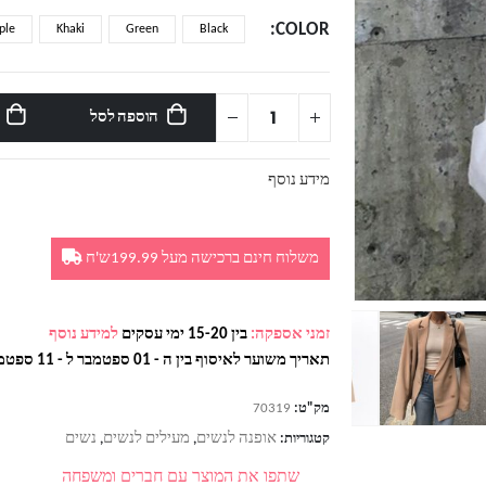
COLOR
ple
Khaki
Green
Black
הוספה לסל
מידע נוסף
משלוח חינם ברכישה מעל 199.99ש'ח
זמני אספקה:
בין 15-20 ימי עסקים
למידע נוסף
תאריך משוער לאיסוף בין ה - 01 ספטמבר ל - 11 ספטמבר
מק"ט:
70319
אופנה לנשים
מעילים לנשים
נשים
קטגוריות:
,
,
שתפו את המוצר עם חברים ומשפחה