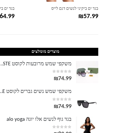
בגד ים ביקיני לנשים דגם לייס
בגד ים בי
64.99
₪
57.99
מוצרים מומלצים
משקפי שמש מרובעות לקוסט TE
out of 5
0
₪
74.99
משקפי שמש נשים גברים לק
out of 5
0
₪
74.99
בגד גוף לנשים אלו יוגה alo yoga
out of 5
0