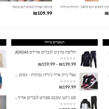
קיני לנשים דגם בלאק – מידות גדולות
פיג'מה קצרה לנשים דגם מנומר
₪
109.99
₪
הנמכרים ביותר
LACOS
חליפת טרנינג לגברים אדידס ADIDAS
out of 5
0
₪
159.99
₪
139.99
טווח
–
מחירים:
וסט LACOSTE
נעלי נייק אייר ג'ורדן גבוהות - נשים גברים NIKE AIR JORDAN
out of 5
0
עד
₪
199.99
סט ג'קט ומכנס ספורט לגברים אדידס ADIDAS
out of 5
0