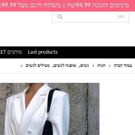
מינימום הזמנה 94.99שח | משלוח חינם מעל 199.99שח
Last products
מותגים OUTLET
,
,
COSYGAL 2019 זוגי חזה מחורץ מעיל סקסי ארוך שרוול חורף סתי
עמוד הבית
חנות
נשים
אופנה לנשים
מעילים לנשים