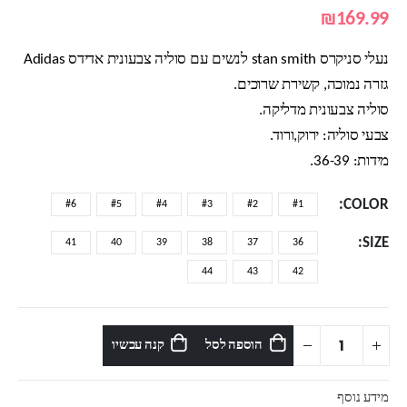
₪
169.99
נעלי סניקרס stan smith לנשים עם סוליה צבעונית אדידס Adidas
גזרה נמוכה, קשירת שרוכים.
סוליה צבעונית מדליקה.
צבעי סוליה: ירוק,ורוד.
מידות: 36-39.
COLOR
#6
#5
#4
#3
#2
#1
SIZE
41
40
39
38
37
36
44
43
42
הוספה לסל
קנה עכשיו
מידע נוסף