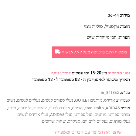
מידה:
36-44
חומר:
טקסטיל, סוליית גומי
הערות:
הכי מיוחדות שיש
משלוח חינם ברכישה מעל 199.99ש'ח
זמני אספקה:
בין 15-20 ימי עסקים
למידע נוסף
תאריך משוער לאיסוף בין ה - 02 ספטמבר ל - 12 ספטמבר
מק"ט:
br_841862
אדידס
מותגים OUTLET
נעלי ספורט לנשים
נעליים לנשים
נשים
קטגוריות:
,
,
,
,
ADIDAS
stan smith
אדידס
אדידס לבנות
להליכות
לעבודה
מותג
תגיות:
,
,
,
,
,
,
,
מותגי ספורט
מותגים
נעל ספורט
נעלי ADIDAS
נעלי אדידס לנשים
,
,
,
,
,
נעלי מותגים
נעליים ליום יום
סניקרס
שחור
שרוכים
,
,
,
,
שתפו את המוצר עם חברים ומשפחה