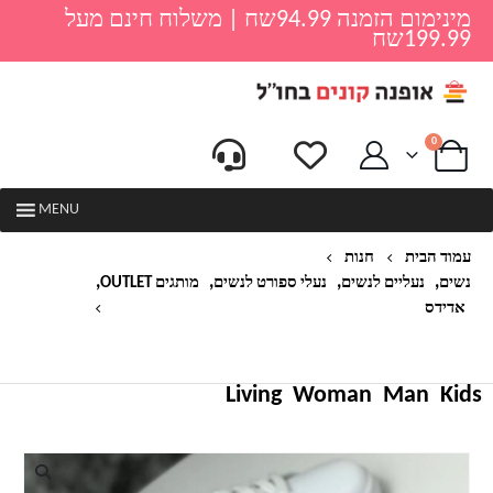
מינימום הזמנה 94.99שח | משלוח חינם מעל
199.99שח
0
MENU
עמוד הבית
חנות
,
,
,
,
נשים
נעליים לנשים
נעלי ספורט לנשים
מותגים OUTLET
אדידס
נעלי סניקרס STAN SMITH לנשים סוליה צבעונית
אדידס ADIDAS
Living
Woman
Man
Kids