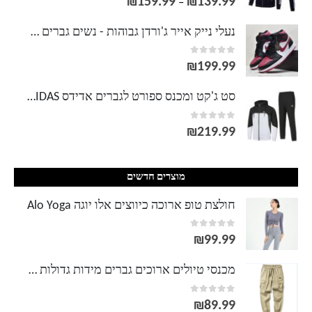
₪
159.99
₪
139.99
טווח
–
מחירים:
נעלי נייק אייר ג'ורדן גבוהות - נשים גברים NIKE AIR JORDAN
out of 5
0
עד
₪
199.99
סט ג'קט ומכנס ספורט לגברים אדידס ADIDAS
out of 5
0
₪
219.99
מוצרים חדשים
חולצת טופ ארוכה כיווצים אלו יוגה Alo Yoga
out of 5
0
₪
99.99
מכנסי טיולים ארוכים גברים מידות גדולות THE NORTH FACE
out of 5
0
₪
89.99