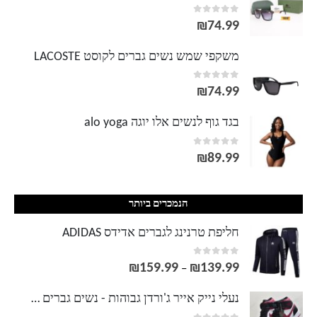
out of 5
0
₪
74.99
משקפי שמש נשים גברים לקוסט LACOSTE
out of 5
0
₪
74.99
בגד גוף לנשים אלו יוגה alo yoga
out of 5
0
₪
89.99
הנמכרים ביותר
חליפת טרנינג לגברים אדידס ADIDAS
out of 5
0
₪
159.99
₪
139.99
טווח
–
מחירים:
נעלי נייק אייר ג'ורדן גבוהות - נשים גברים NIKE AIR JORDAN