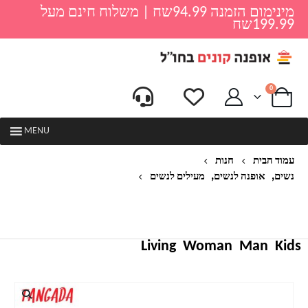
מינימום הזמנה 94.99שח | משלוח חינם מעל
199.99שח
0
MENU
עמוד הבית
חנות
,
,
נשים
אופנה לנשים
מעילים לנשים
TANGADA 2020 סתיו חורף סווטשירט קפוצ 'ון כותנה
צמר נשים אוברסייז גבירותיי סלעית כיס עם ברדס כיס
SD60-1
Living
Woman
Man
Kids