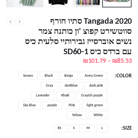
Tangada 2020 סתיו חורף
סווטשירט קפוצ 'ון כותנה צמר
נשים אוברסייז גבירותיי סלעית כיס
עם ברדס כיס SD60-1
טווח
₪
101.79
–
₪
85.53
מחירים:
COLOR
brown
Black
Beige
Army Green
עד
Gray
darkblue
dark pink
Lavender
Khaki
Grayish purple
Sky Blue
purple
Pink
light green
Yellow
White
SIZE
XS
S
M
L