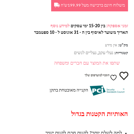
משלוח חינם ברכישה מעל 199.99ש'ח
זמני אספקה:
בין 15-20 ימי עסקים
למידע נוסף
תאריך משוער לאיסוף בין ה - 31 אוגוסט ל - 10 ספטמבר
מק"ט:
אין מידע
נעלי עקב
נעליים לנשים
קטגוריות:
,
שתפו את המוצר עם חברים ומשפחה
הוסף למועדפים שלך
הקנייה מאובטחת בתקן
האותיות הקטנות בגדול
למה לשלם יותר? לקנות חכם לקנות ישיר