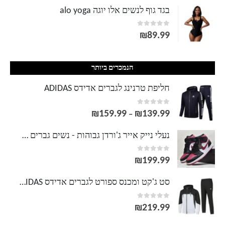
בגד גוף לנשים אלו יוגה alo yoga
out of 5
0
₪
89.99
הנמכרים ביותר
חליפת טרנינג לגברים אדידס ADIDAS
out of 5
0
₪
159.99
₪
139.99
טווח
–
מחירים:
נעלי נייק אייר ג'ורדן גבוהות - נשים גברים NIKE AIR JORDAN
out of 5
0
עד
₪
199.99
סט ג'קט ומכנס ספורט לגברים אדידס ADIDAS
out of 5
0
₪
219.99