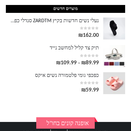
מוצרים חדשים
נעלי נשים חדשות בקיץ ZARDTM סנדלי כפכפים שטוחים קווילטים שחורים עם רצועות צולבות
out of 5
0
₪
162.00
תיק צד קליל למחשב נייד
out of 5
0
₪
109.99
₪
89.99
טווח
–
מחירים:
כפכפי גומי פלטמורה נשים איקס
out of 5
0
עד
₪
59.99
אופנה קונים בחו"ל