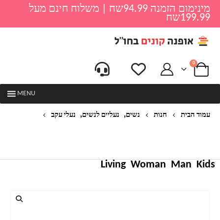
מינימום הזמנה 94.99שח | משלוח חינם מעל
199.99שח
0
MENU
,
,
עמוד הבית
חנות
נשים
נעליים לנשים
נעלי עקב
ZA ניו פייטים מחודדים RHINESTONE BAOTOU עקבים
גבוהים לנשים סצנת לילה סקסית מילה אחת סנדלי
סטילטו אבזם
Living
Woman
Man
Kids