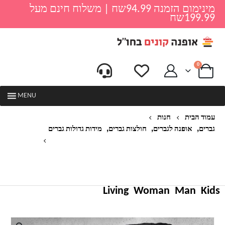
מינימום הזמנה 94.99שח | משלוח חינם מעל
199.99שח
0
MENU
עמוד הבית
חנות
,
,
,
גברים
אופנה לגברים
חולצות גברים
מידות גדולות גברים
רוכסן סלעית סווטשירט אופנה גברים 2020 אביב
טלאים מזדמנים צמר קפוצ 'ונים חמים סווטשירטים זכר
מעילי מעיל
Living
Woman
Man
Kids