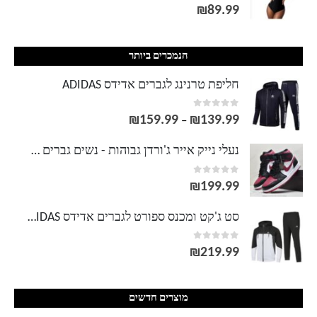
out of 5
0
₪
89.99
הנמכרים ביותר
חליפת טרנינג לגברים אדידס ADIDAS
out of 5
0
₪
159.99
₪
139.99
טווח
–
מחירים:
נעלי נייק אייר ג'ורדן גבוהות - נשים גברים NIKE AIR JORDAN
out of 5
0
עד
₪
199.99
סט ג'קט ומכנס ספורט לגברים אדידס ADIDAS
out of 5
0
₪
219.99
מוצרים חדשים