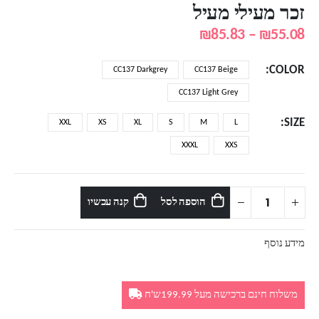
זכר מעילי מעיל
טווח
₪
85.83
–
₪
55.08
מחירים:
COLOR
CC137 Darkgrey
CC137 Beige
עד
CC137 Light Grey
SIZE
XXL
XS
XL
S
M
L
XXXL
XXS
הוספה לסל
קנה עכשיו
מידע נוסף
משלוח חינם ברכישה מעל 199.99ש'ח