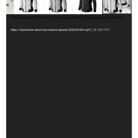
נגן
Media error: Format(s) not supported or source(s) not found
וידאו
הורד קובץ: https://buyfashion.direct/wp-content/uploads/2020/09/84.mp4?_=2