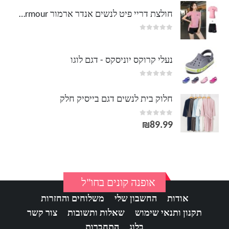
חולצת דריי פיט לנשים אנדר ארמור Under Armour
out of 5
0
נעלי קרוקס יוניסקס - דגם לוגו
out of 5
0
חלוק בית לנשים דגם בייסיק חלק
out of 5
0
₪
89.99
אופנה קונים בחו"ל
אודות
החשבון שלי
משלוחים והחזרות
תקנון ותנאי שימוש
שאלות ותשובות
צור קשר
בלוג
התחברות