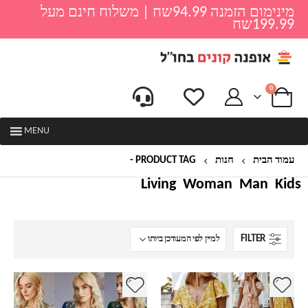
מינימום הזמנה 94.99שח | משלוח חינם מעל
199.99שח
0
MENU
עמוד הבית
חנות
PRODUCT TAG -
שמלה לבנות
Living
Woman
Man
Kids
FILTER
למוצר
למוצר
זה
זה