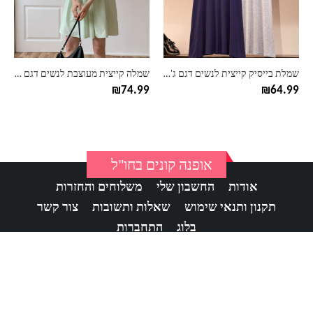
ניתן
ניתן
לבחור
לבחור
את
את
האפשרויות
האפשרויות
בעמוד
בעמוד
שמלת בייסיק קייצית לנשים דגם ג'יין – מידות גדולות
שמלה קייצית מעוצבת לנשים דגם דולי
המוצר
המוצר
₪
74.99
₪
64.99
אופנה קונים בחו"ל
אודות
החשבון שלי
משלוחים והחזרות
תקנון ותנאי שימוש
שאלות ותשובות
צור קשר
בלוג
התחברות