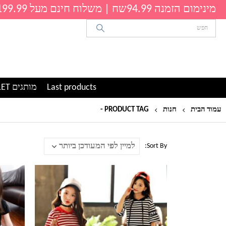
מינימום הזמנה 94.99שח | משלוח חינם מעל 199.99שח
Last products
מותגים OUTLET
עמוד הבית
חנות
PRODUCT TAG -
שמלות לילדות
Sort By:
למוצר
למוצר
זה
זה
יש
יש
מספר
מספר
סוגים.
סוגים.