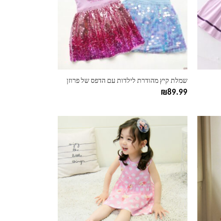
ניתן
לבחור
את
האפשרויות
בעמוד
המוצר
שמלת קיץ מהודרת לילדות עם הדפס של פרוזן
₪
89.99
למוצר
זה
יש
מספר
סוגים.
ניתן
לבחור
את
האפשרויות