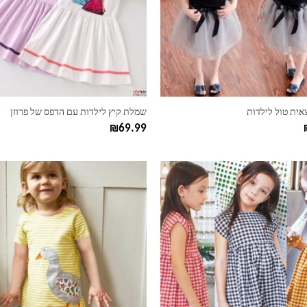
ניתן
לבחור
את
ות
האפשרויות
בעמוד
המוצר
אית טול לילדות
שמלת קיץ לילדות עם הדפס של פרוזן
₪
69.99
למוצר
זה
יש
מספר
סוגים.
ניתן
לבחור
את
ות
האפשרויות