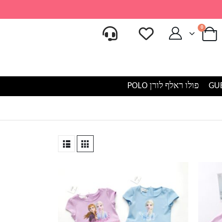
0
פולו ראלף לורן POLO
למוצר
זה
יש
מספר
סוגים.