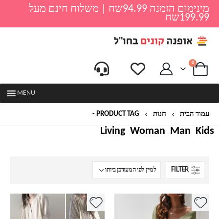
מינימום הזמנה 94.99שח | משלוח חינם מעל
199.99שח
0
MENU
עמוד הבית
חנות
PRODUCT TAG -
שמלת טוניקה
Living
Woman
Man
Kids
FILTER
למוצר
למוצר
זה
זה