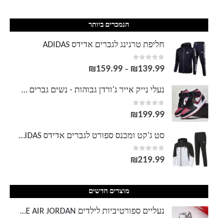
הנמכרים ביותר
חליפת טרנינג לגברים אדידס ADIDAS
out of 5
0
₪
159.99
₪
139.99
טווח
–
מחירים:
נעלי נייק אייר ג'ורדן גבוהות - נשים גברים NIKE AIR JORDAN
out of 5
0
עד
₪
199.99
סט ג'קט ומכנס ספורט לגברים אדידס ADIDAS
out of 5
0
₪
219.99
מוצרים חדשים
נעליים ספורטיביות לילדים NIKE AIR JORDAN