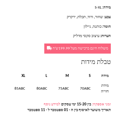
מידה:
S-XL
צבע:
שחור, ורוד, תכלת, ירקרק
חומר:
כותנה, ניילון
הערות:
עיצוב סקסי מדליק
משלוח חינם ברכישה מעל 199.99ש'ח
טבלת מידות
מידה
S
M
L
XL
מידת
85ABC
80ABC
75ABC
70ABC
חזייה
זמני אספקה:
בין 15-20 ימי עסקים
למידע נוסף
תאריך משוער לאיסוף בין ה - 01 ספטמבר ל - 11 ספטמבר