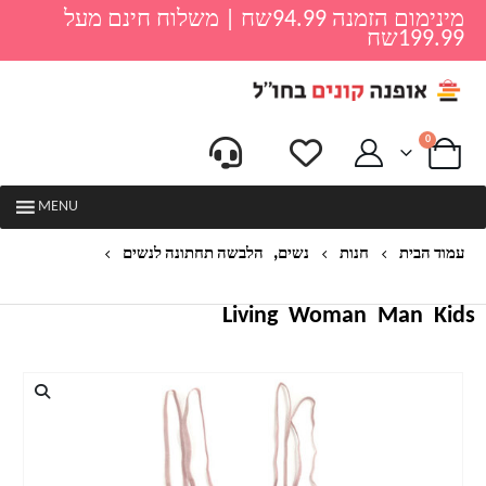
מינימום הזמנה 94.99שח | משלוח חינם מעל
199.99שח
0
MENU
,
עמוד הבית
חנות
נשים
הלבשה תחתונה לנשים
סט תחתונים וחזייה לנשים דגם ג'י
Living
Woman
Man
Kids