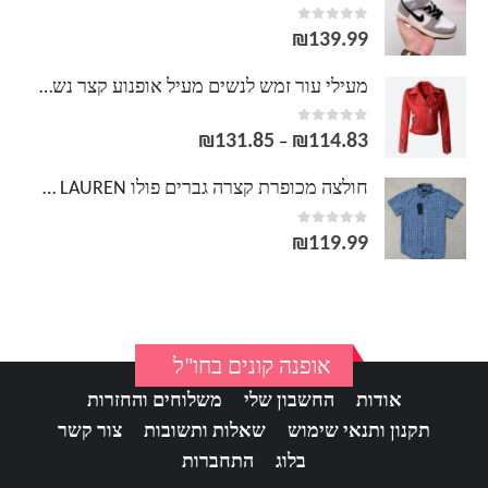
out of 5
0
₪
139.99
מעילי עור זמש לנשים מעיל אופנוע קצר נשים 2020 אופנה אופנוען פו פו סתיו חורף jaqueta de couro
out of 5
0
₪
131.85
₪
114.83
טווח
–
מחירים:
חולצה מכופרת קצרה גברים פולו POLO RALPH LAUREN
out of 5
0
עד
₪
119.99
אופנה קונים בחו"ל
אודות
החשבון שלי
משלוחים והחזרות
תקנון ותנאי שימוש
שאלות ותשובות
צור קשר
בלוג
התחברות